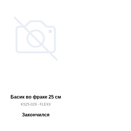
Басик во фраке 25 см
Басик в
KS25-029 - FLEXX
KS19-
Закончился
За