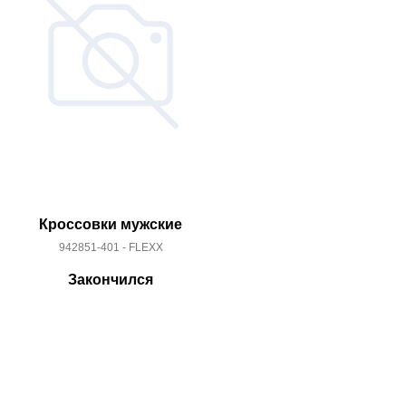
Кроссовки мужские
Кроссо
942851-401 - FLEXX
749794
Закончился
За