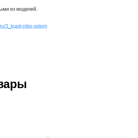
ыми из моделей.
.ru/3_kupit-nike-optom
вары