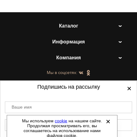
Каталог
Информация
Компания
Мы в соцсетях:
Подпишись на рассылку
Ваше имя
©
2021-2026 - ShoesTown.ru - все права
защищены.
Мы используем
cookie
на нашем сайте.
E-mail
Продолжая просматривать его, вы
Данный сайт не является интернет магазином и
соглашаетесь на использование нами
не является публичной офертой.
файлов cookie.