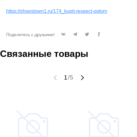
https://shoestown1.ru/174_kupit-respect-optom
Поделитесь с друзьями!
Связанные товары
1
/
5