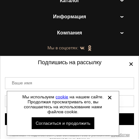
Каталог
Информация
Компания
Мы в соцсетях:
Подпишись на рассылку
Ваше имя
©
2021-2026 - ShoesTown.ru - все права
защищены.
Мы используем
cookie
на нашем сайте.
E-mail
Продолжая просматривать его, вы
Данный сайт не является интернет магазином и
соглашаетесь на использование нами
не является публичной офертой.
файлов cookie.
Политика обработки персональных данных
Подписаться
Согласиться и продолжить
Автоматизировано -
Скачать прайс
Нажимая «Подписаться», Вы соглашаетесь с условиями
обработки