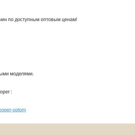
чин по доступным оптовым ценам!
рыми моделями.
per :
cooper-optom