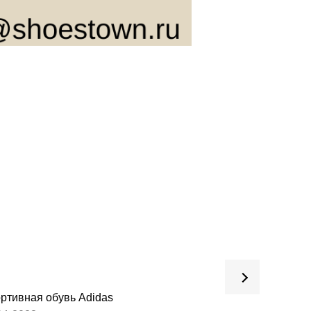
ртивная обувь Adidas
Обувь для взрос