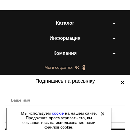
Каталог
Информация
Компания
Мы в соцсетях:
Подпишись на рассылку
Ваше имя
©
2021-2026 - ShoesTown.ru - все права
защищены.
Мы используем
cookie
на нашем сайте.
E-mail
Продолжая просматривать его, вы
Данный сайт не является интернет магазином и
соглашаетесь на использование нами
не является публичной офертой.
файлов cookie.