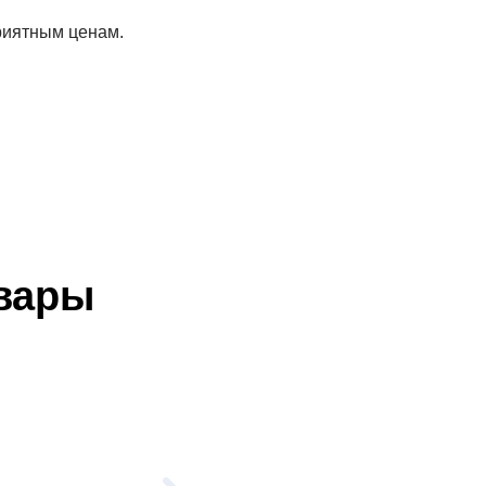
риятным ценам.
вары