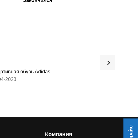
Закончился
За
ртивная обувь Adidas
Обувь для взрос
04-2023
27-03-2023
Компания