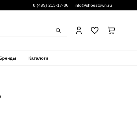
8 (499) 213-17-86
info@shoestown.ru
Бренды
Каталоги
б