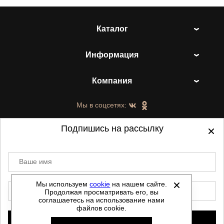
Каталог
Информация
Компания
Мы в соцсетях:
Подпишись на рассылку
Ваше имя
©
2021-2026 - ShoesTown.ru - все права
защищены.
Мы используем
cookie
на нашем сайте.
E-mail
Продолжая просматривать его, вы
Данный сайт не является интернет магазином и
соглашаетесь на использование нами
не является публичной офертой.
файлов cookie.
Политика обработки персональных данных
Подписаться