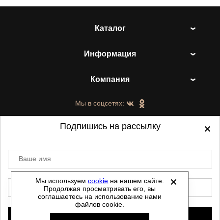
Каталог
Информация
Компания
Мы в соцсетях:
Подпишись на рассылку
Ваше имя
©
2021-2026 - ShoesTown.ru - все права
защищены.
Мы используем
cookie
на нашем сайте.
E-mail
Продолжая просматривать его, вы
Данный сайт не является интернет магазином и
соглашаетесь на использование нами
не является публичной офертой.
файлов cookie.
Политика обработки персональных данных
Подписаться