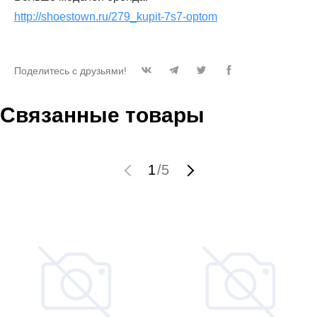
http://shoestown.ru/279_kupit-7s7-optom
Поделитесь с друзьями!
Связанные товары
1
/
5