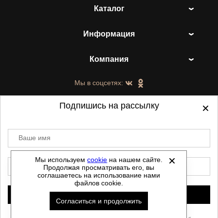
Каталог
Информация
Компания
Мы в соцсетях:
Подпишись на рассылку
Ваше имя
©
2021-2026 - ShoesTown.ru - все права
защищены.
Мы используем
cookie
на нашем сайте.
E-mail
Продолжая просматривать его, вы
Данный сайт не является интернет магазином и
соглашаетесь на использование нами
не является публичной офертой.
файлов cookie.
Политика обработки персональных данных
Подписаться
Согласиться и продолжить
Автоматизировано -