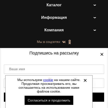
Каталог
Информация
Компания
Мы в соцсетях:
Подпишись на рассылку
Ваше имя
©
2021-2026 - ShoesTown.ru - все права
защищены.
Мы используем
cookie
на нашем сайте.
E-mail
Продолжая просматривать его, вы
Данный сайт не является интернет магазином и
соглашаетесь на использование нами
не является публичной офертой.
файлов cookie.
Политика обработки персональных данных
Подписаться
Согласиться и продолжить
Автоматизировано -