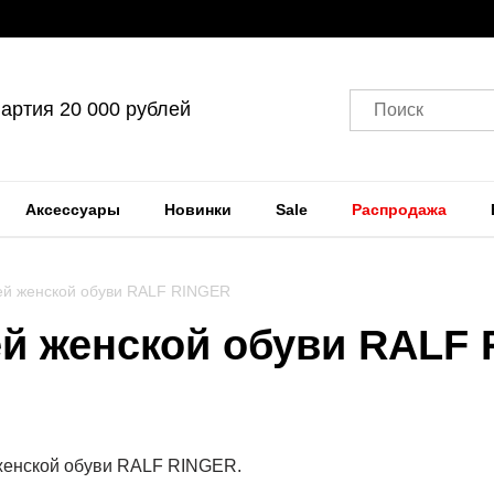
артия 20 000 рублей
Поиск
Аксессуары
Новинки
Sale
Распродажа
ей женской обуви RALF RINGER
ей женской обуви RALF
женской обуви RALF RINGER.