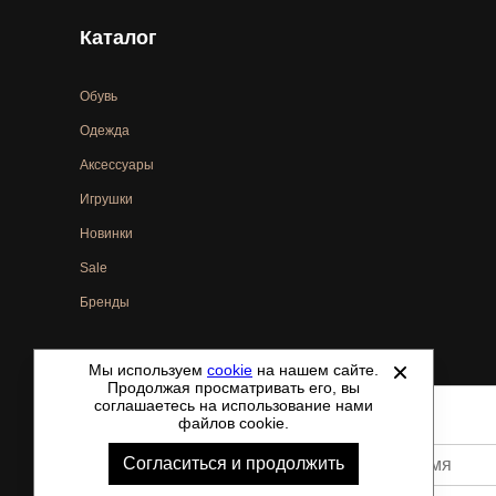
Каталог
Обувь
Одежда
Аксессуары
Игрушки
Новинки
Sale
Бренды
Мы используем
cookie
на нашем сайте.
©
2021-2026 - ShoesTown.ru - все права защищены.
Продолжая просматривать его, вы
соглашаетесь на использование нами
файлов cookie.
Согласиться и продолжить
Ваше имя