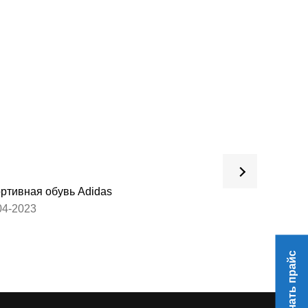
ртивная обувь Adidas
Обувь для взрос
04-2023
27-03-2023
Скачать прайс