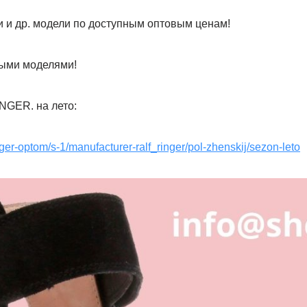
и и др. модели по доступным оптовым ценам!
рыми моделями!
NGER. на лето:
nger-optom/s-1/manufacturer-ralf_ringer/pol-zhenskij/sezon-leto