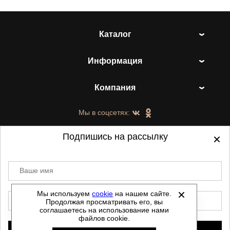
Каталог
Информация
Компания
Мы в соцсетях:
Подпишись на рассылку
Ваше имя
©
2021-2026 - ShoesTown.ru - все права
защищены.
Мы используем
cookie
на нашем сайте.
E-mail
Продолжая просматривать его, вы
Данный сайт не является интернет магазином и
соглашаетесь на использование нами
не является публичной офертой.
файлов cookie.
Политика обработки персональных данных