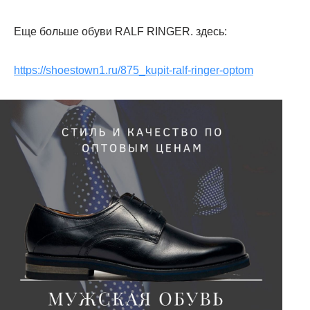
Еще больше обуви RALF RINGER. здесь:
https://shoestown1.ru/875_kupit-ralf-ringer-optom