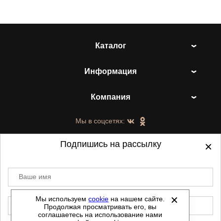
Каталог
Информация
Компания
Мы в соцсетях:
Подпишись на рассылку
Ваше имя
©
2021-2026 - ShoesTown.ru - все права
защищены.
Мы используем
cookie
на нашем сайте.
E-mail
Продолжая просматривать его, вы
Данный сайт не является интернет магазином и
соглашаетесь на использование нами
не является публичной офертой.