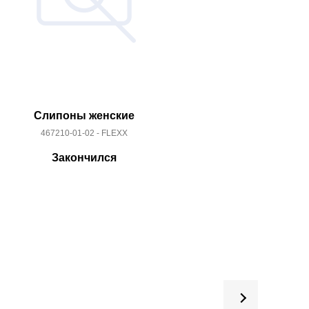
Слипоны женские
Босоно
467210-01-02 - FLEXX
977780
Закончился
За