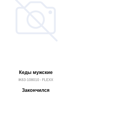
Кеды мужские
Туфли женс
IK63-108010 - FLEXX
IS56-0
Закончился
За