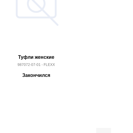
Туфли женские
Туфл
987072-07-01 - FLEXX
987057
Закончился
За