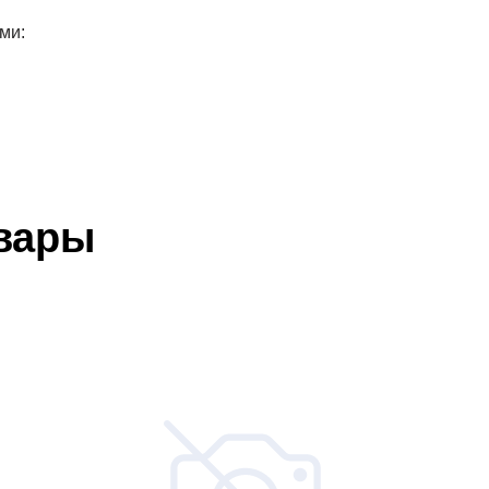
ми:
вары