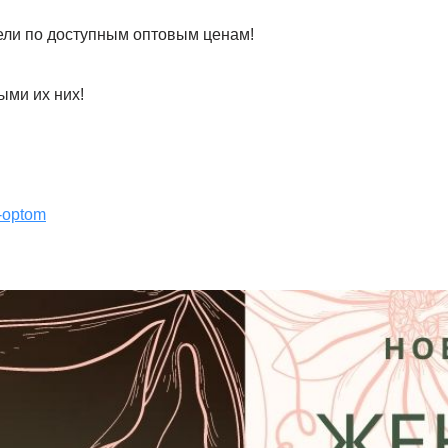
ели по доступным оптовым ценам!
ыми их них!
o-optom