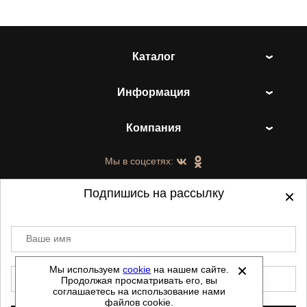
Каталог
Информация
Компания
Мы в соцсетях:
Подпишись на рассылку
Ваше имя
©
2021-2026 - ShoesTown.ru - все права
защищены.
Мы используем
cookie
на нашем сайте.
E-mail
Продолжая просматривать его, вы
Данный сайт не является интернет магазином и
соглашаетесь на использование нами
не является публичной офертой.
файлов cookie.