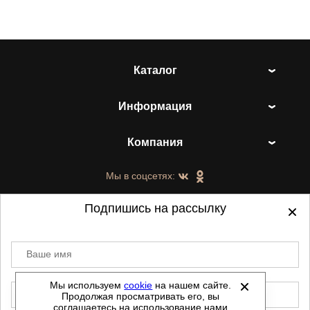
Каталог
Информация
Компания
Мы в соцсетях:
Подпишись на рассылку
Ваше имя
©
2021-2026 - ShoesTown.ru - все права
защищены.
Мы используем
cookie
на нашем сайте.
E-mail
Продолжая просматривать его, вы
Данный сайт не является интернет магазином и
соглашаетесь на использование нами