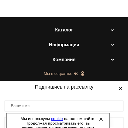
Каталог
Информация
Компания
Мы в соцсетях:
Подпишись на рассылку
Ваше имя
©
2021-2026 - ShoesTown.ru - все права
защищены.
Мы используем
cookie
на нашем сайте.
E-mail
Продолжая просматривать его, вы
Данный сайт не является интернет магазином и
соглашаетесь на использование нами