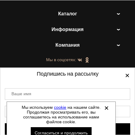
Каталог
Информация
Компания
Мы в соцсетях:
Подпишись на рассылку
Ваше имя
©
2021-2026 - ShoesTown.ru - все права
защищены.
Мы используем
cookie
на нашем сайте.
E-mail
Продолжая просматривать его, вы
Данный сайт не является интернет магазином и
соглашаетесь на использование нами
не является публичной офертой.
файлов cookie.
Политика обработки персональных данных
Подписаться
Согласиться и продолжить