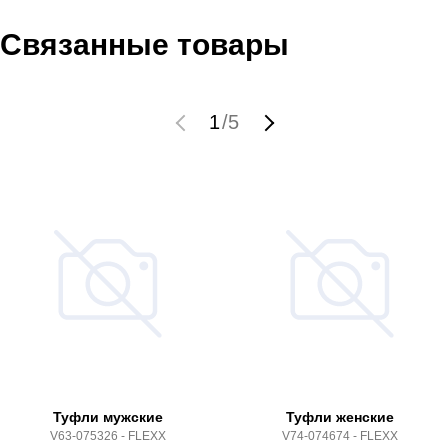
Связанные товары
1
/
5
Туфли мужские
Туфли женские
V63-075326 - FLEXX
V74-074674 - FLEXX