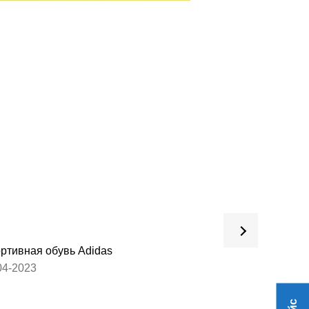
ртивная обувь Adidas
Обувь для взрос
04-2023
27-03-2023