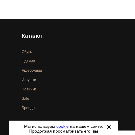
Каталог
Обувь
Одежда
Аксессуары
Игрушки
Новинки
Sale
Бренды
Мы используем
cookie
на нашем сайте.
©
2021-2026 - ShoesTown.ru - все права защищены.
Продолжая просматривать его, вы