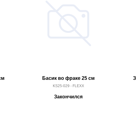
см
Басик во фраке 25 см
З
KS25-029 - FLEXX
Закончился