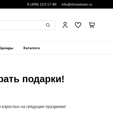
8 (499) 213-17-86
info@shoestown.ru
Бренды
Каталоги
рать подарки!
и взрослых на грядущие праздники!