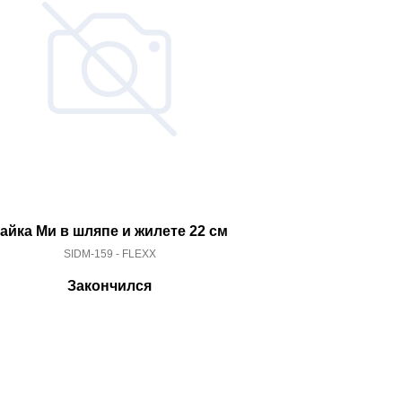
айка Ми в шляпе и жилете 22 см
Басик в 
SIDM-159 - FLEXX
KS30-
Закончился
За