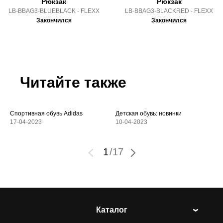
Рюкзак
Рюкзак
LB-BBAG3-BLUEBLACK - FLEXX
LB-BBAG3-BLACKRED - FLEXX
Закончился
Закончился
Читайте также
Спортивная обувь Adidas
Детская обувь: новинки
17-04-2023
10-04-2023
1
/
17
Каталог