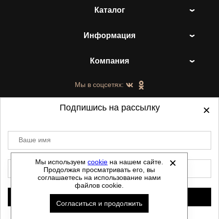
Каталог
Информация
Компания
Мы в соцсетях:
Подпишись на рассылку
Ваше имя
©
2021-2026 - ShoesTown.ru - все права
защищены.
Мы используем
cookie
на нашем сайте.
E-mail
Продолжая просматривать его, вы
Данный сайт не является интернет магазином и
соглашаетесь на использование нами
не является публичной офертой.
файлов cookie.
Политика обработки персональных данных
Подписаться
Согласиться и продолжить
Автоматизировано -