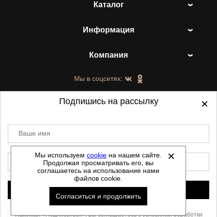
Каталог
Информация
Компания
Мы в соцсетях:
Подпишись на рассылку
Ваше имя
©
2021-2026 - ShoesTown.ru - все права
защищены.
Мы используем
cookie
на нашем сайте.
E-mail
Продолжая просматривать его, вы
Данный сайт не является интернет магазином и
соглашаетесь на использование нами
не является публичной офертой.
файлов cookie.
Политика обработки персональных данных
Подписаться
Согласиться и продолжить
Автоматизировано -
Скачать прайс
Нажимая «Подписаться», Вы соглашаетесь с условиями
обработки