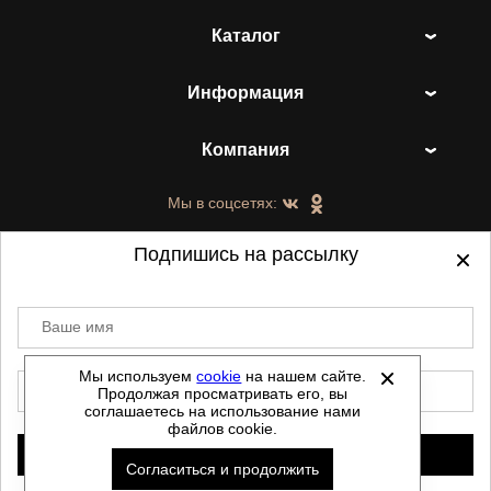
Каталог
Информация
Компания
Мы в соцсетях:
Подпишись на рассылку
Ваше имя
©
2021-2026 - ShoesTown.ru - все права
защищены.
Мы используем
cookie
на нашем сайте.
E-mail
Продолжая просматривать его, вы
Данный сайт не является интернет магазином и
соглашаетесь на использование нами
не является публичной офертой.
файлов cookie.
Политика обработки персональных данных
Подписаться
Согласиться и продолжить
Автоматизировано -