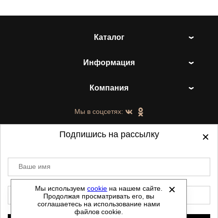
Каталог
Информация
Компания
Мы в соцсетях:
Подпишись на рассылку
Ваше имя
©
2021-2026 - ShoesTown.ru - все права
защищены.
Мы используем
cookie
на нашем сайте.
E-mail
Продолжая просматривать его, вы
Данный сайт не является интернет магазином и
соглашаетесь на использование нами
не является публичной офертой.
файлов cookie.