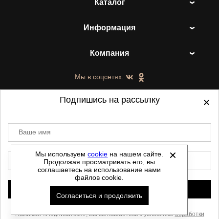
Каталог
Информация
Компания
Мы в соцсетях:
Подпишись на рассылку
Ваше имя
©
2021-2026 - ShoesTown.ru - все права
защищены.
Мы используем
cookie
на нашем сайте.
E-mail
Продолжая просматривать его, вы
Данный сайт не является интернет магазином и
соглашаетесь на использование нами
не является публичной офертой.
файлов cookie.
Политика обработки персональных данных
Подписаться
Согласиться и продолжить
Автоматизировано -
Скачать прайс
Нажимая «Подписаться», Вы соглашаетесь с условиями
обработки