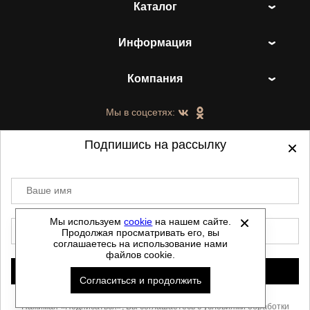
Каталог
Информация
Компания
Мы в соцсетях:
Подпишись на рассылку
Ваше имя
©
2021-2026 - ShoesTown.ru - все права
защищены.
Мы используем
cookie
на нашем сайте.
E-mail
Продолжая просматривать его, вы
Данный сайт не является интернет магазином и
соглашаетесь на использование нами
не является публичной офертой.
файлов cookie.
Политика обработки персональных данных
Подписаться
Согласиться и продолжить
Автоматизировано -
Скачать прайс
Нажимая «Подписаться», Вы соглашаетесь с условиями
обработки