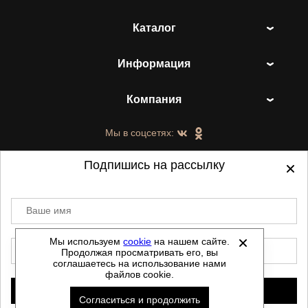
Каталог
Информация
Компания
Мы в соцсетях:
Подпишись на рассылку
Ваше имя
©
2021-2026 - ShoesTown.ru - все права
защищены.
Мы используем
cookie
на нашем сайте.
E-mail
Продолжая просматривать его, вы
Данный сайт не является интернет магазином и
соглашаетесь на использование нами
не является публичной офертой.
файлов cookie.
Политика обработки персональных данных
Подписаться
Согласиться и продолжить
Автоматизировано -