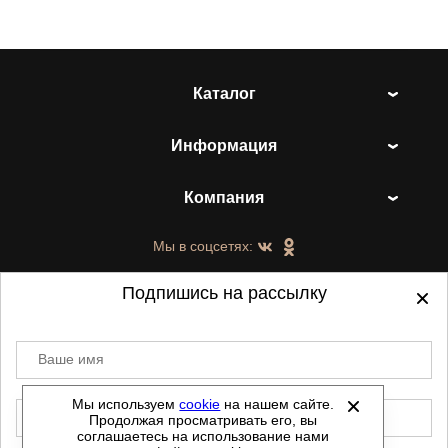
Каталог
Информация
Компания
Мы в соцсетях:
Подпишись на рассылку
Ваше имя
©
2021-2026 - ShoesTown.ru - все права
защищены.
Мы используем
cookie
на нашем сайте.
E-mail
Продолжая просматривать его, вы
Данный сайт не является интернет магазином и
соглашаетесь на использование нами
не является публичной офертой.