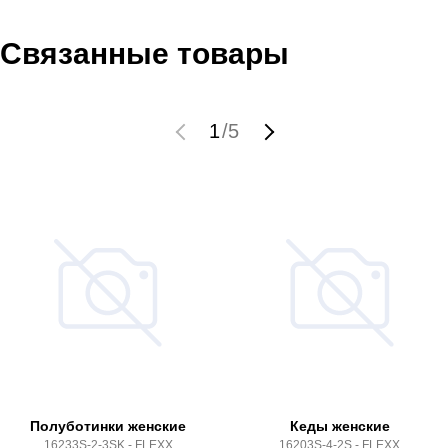
Связанные товары
1
/
5
Полуботинки женские
Кеды женские
16233S-2-3SK - FLEXX
16203S-4-2S - FLEXX