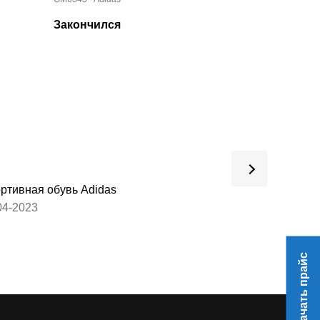
Закончился
За
ртивная обувь Adidas
Обувь для взрос
04-2023
27-03-2023
Скачать прайс