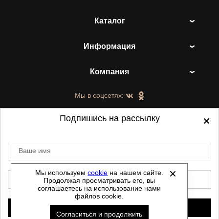
Каталог
Информация
Компания
Мы в соцсетях:
Подпишись на рассылку
Ваше имя
©
2021-2026 - ShoesTown.ru - все права
защищены.
Мы используем
cookie
на нашем сайте.
E-mail
Продолжая просматривать его, вы
Данный сайт не является интернет магазином и
соглашаетесь на использование нами
не является публичной офертой.
файлов cookie.
Политика обработки персональных данных
Подписаться
Согласиться и продолжить
Автоматизировано -