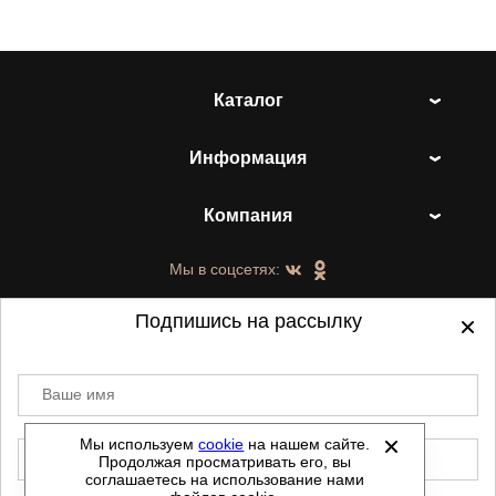
Каталог
Информация
Компания
Мы в соцсетях:
Подпишись на рассылку
Ваше имя
©
2021-2026 - ShoesTown.ru - все права
защищены.
Мы используем
cookie
на нашем сайте.
E-mail
Продолжая просматривать его, вы
Данный сайт не является интернет магазином и
соглашаетесь на использование нами
не является публичной офертой.