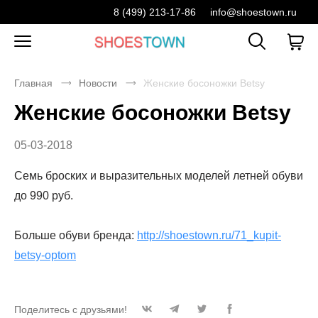
8 (499) 213-17-86
info@shoestown.ru
Главная
Новости
Женские босоножки Betsy
Женские босоножки Betsy
05-03-2018
Семь броских и выразительных моделей летней обуви
до 990 руб.
Больше обуви бренда:
http://shoestown.ru/71_kupit-
betsy-optom
Поделитесь с друзьями!