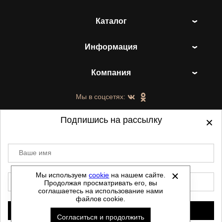
Каталог
Информация
Компания
Мы в соцсетях:
Подпишись на рассылку
Ваше имя
©
2021-2026 - ShoesTown.ru - все права
защищены.
Мы используем
cookie
на нашем сайте.
E-mail
Продолжая просматривать его, вы
Данный сайт не является интернет магазином и
соглашаетесь на использование нами
не является публичной офертой.
файлов cookie.
Политика обработки персональных данных
Подписаться
Согласиться и продолжить
Автоматизировано -