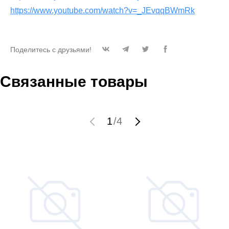
https://www.youtube.com/watch?v=_JEvqqBWmRk
Поделитесь с друзьями!
Связанные товары
1
/
4