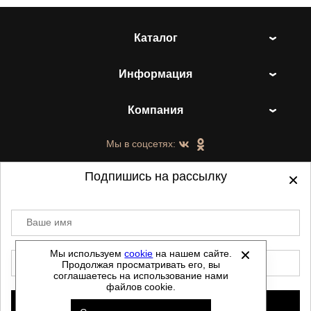
Каталог
Информация
Компания
Мы в соцсетях:
Подпишись на рассылку
Ваше имя
©
2021-2026 - ShoesTown.ru - все права
защищены.
Мы используем
cookie
на нашем сайте.
E-mail
Продолжая просматривать его, вы
Данный сайт не является интернет магазином и
соглашаетесь на использование нами
не является публичной офертой.
файлов cookie.
Политика обработки персональных данных
Подписаться