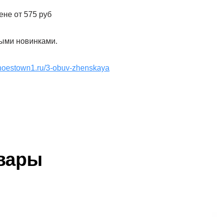
ене от 575 руб
рыми новинками.
shoestown1.ru/3-obuv-zhenskaya
вары
Наш