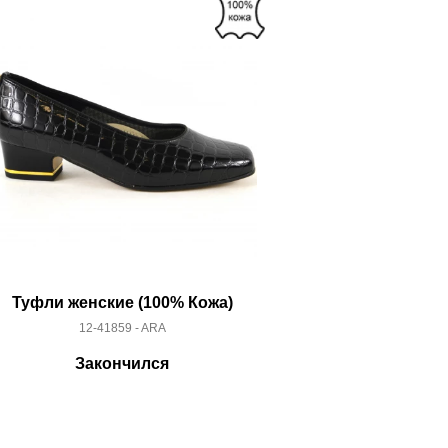
склад
Туфли женские (100% Кожа)
Туфли женс
12-41859 - ARA
12-4
Закончился
За