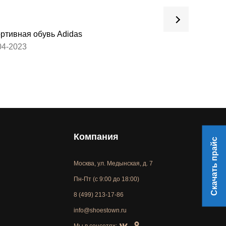
ртивная обувь Adidas
Обувь для взрос
04-2023
27-03-2023
Компания
Скачать прайс
Москва, ул. Медынская, д. 7
Пн-Пт (с 9:00 до 18:00)
8 (499) 213-17-86
info@shoestown.ru