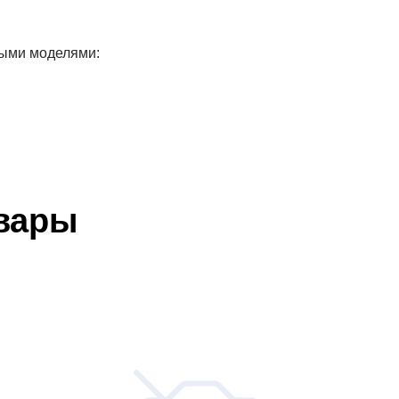
рыми моделями:
вары