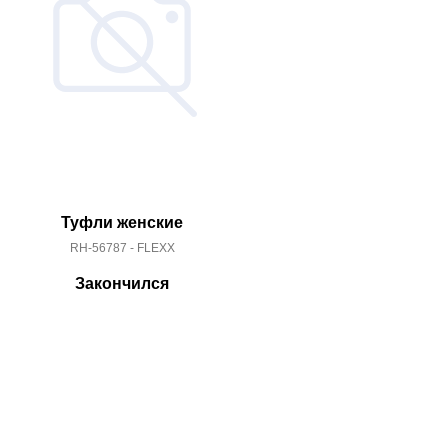
Туфли женские
Туфли женс
RH-56787 - FLEXX
VS55-1
Закончился
За