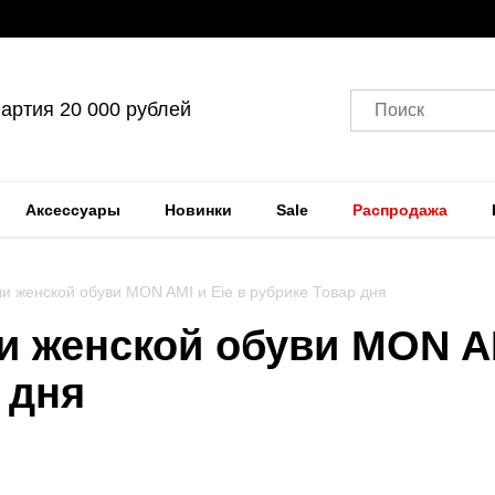
артия 20 000 рублей
Поиск
Аксессуары
Новинки
Sale
Распродажа
и женской обуви MON AMI и Eie в рубрике Товар дня
 женской обуви MON AM
 дня