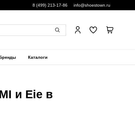
8 (499) 213-17-86
info@shoestown.ru
Бренды
Каталоги
I и Eie в