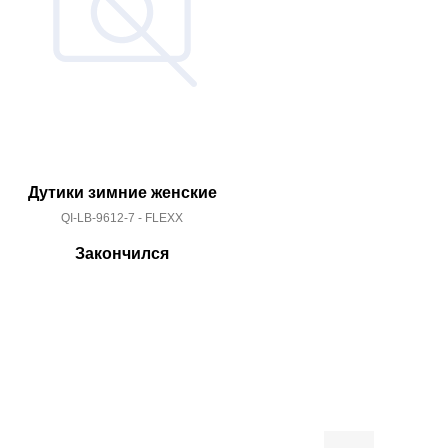
Дутики зимние женские
Дутики з
QI-LB-9612-7 - FLEXX
LB-UK-B687
Закончился
За