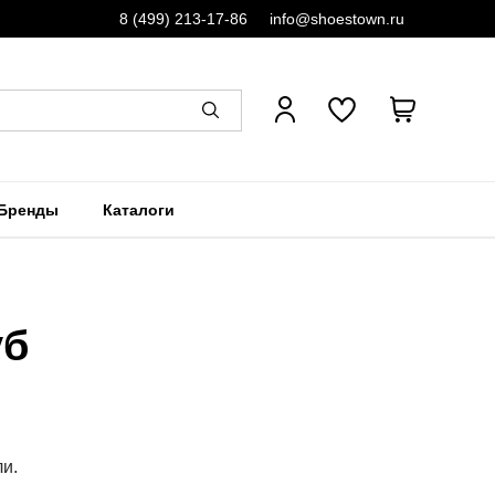
8 (499) 213-17-86
info@shoestown.ru
Бренды
Каталоги
уб
ли.