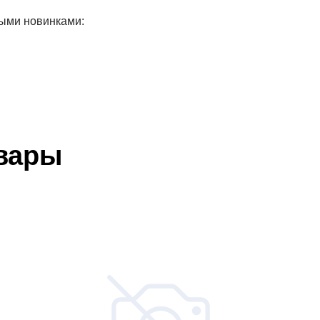
рыми новинками:
вары