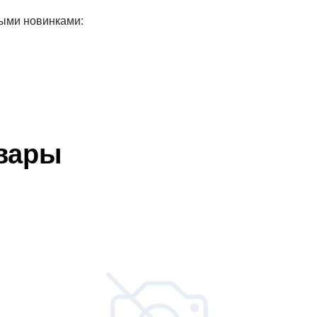
рыми новинками:
вары