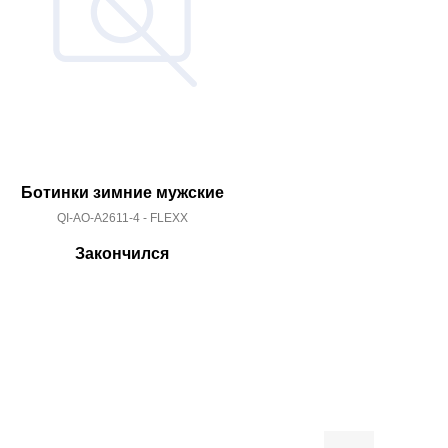
Ботинки зимние мужские
Ботинки 
QI-AO-A2611-4 - FLEXX
QI-AO-A261
Закончился
За