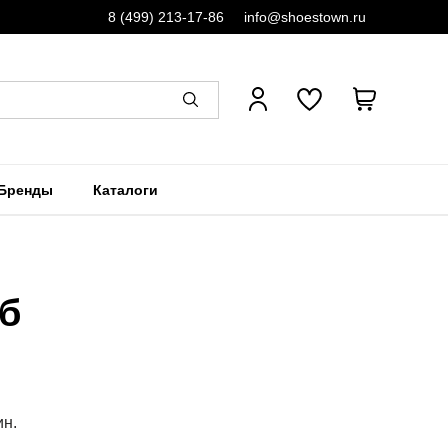
8 (499) 213-17-86
info@shoestown.ru
Бренды
Каталоги
уб
ин.