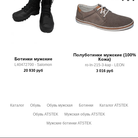
Доставка по России всеми транспортными ТК, а также с
Почтой Росии и СДЭК.
Здесь вы можете более детально ознакомиться с
условиями
оплаты
и
доставки
Полуботинки мужские (100%
Ботинки мужские
Кожа)
L40472700 - Salomon
ro-ln-215-3-kap - LEON
20 930
руб
3 016
руб
Каталог
Обувь
Обувь мужская
Ботинки
Каталог ATSTEK
Обувь ATSTEK
Мужская обувь ATSTEK
Мужские ботинки ATSTEK