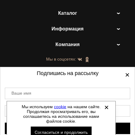
Каталог
Информация
Компания
Мы в соцсетях:
Подпишись на рассылку
Ваше имя
©
2021-2026 - ShoesTown.ru - все права
защищены.
Мы используем
cookie
на нашем сайте.
E-mail
Продолжая просматривать его, вы
Данный сайт не является интернет магазином и
соглашаетесь на использование нами
не является публичной офертой.
файлов cookie.
Политика обработки персональных данных
Подписаться
Согласиться и продолжить