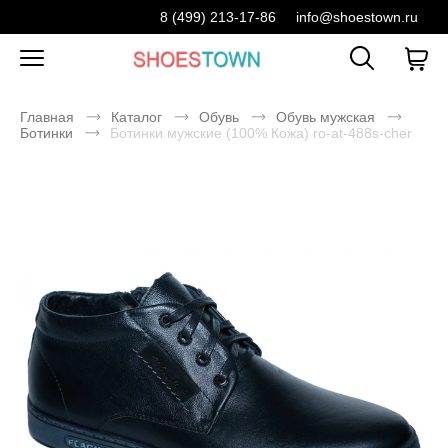
8 (499) 213-17-86
info@shoestown.ru
Главная
Каталог
Обувь
Обувь мужская
Ботинки
Ботинки мужские (100% Кожа) ro-at-488s-cher