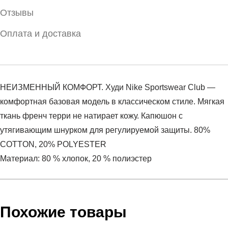
Отзывы
Оплата и доставка
НЕИЗМЕННЫЙ КОМФОРТ. Худи Nike Sportswear Club —
комфортная базовая модель в классическом стиле. Мягкая
ткань френч терри не натирает кожу. Капюшон с
утягивающим шнурком для регулируемой защиты. 80%
COTTON, 20% POLYESTER
Материал: 80 % хлопок, 20 % полиэстер
Условия оплаты
Артикул:
CZ7857-010
Оставить отзыв
Наименование:
Джемпер мужской Nike Sportswear
Похожие товары
Инструкция по оплате есть в самом конце счета, который
Club
высылает Вам менеджер.