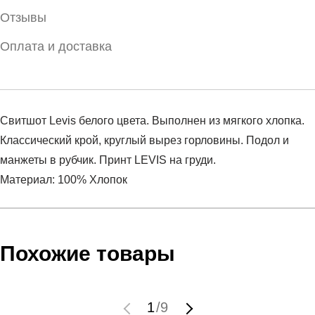
Отзывы
Оплата и доставка
Свитшот Levis белого цвета. Выполнен из мягкого хлопка.
Классический крой, круглый вырез горловины. Подол и
манжеты в рубчик. Принт LEVIS на груди.
Материал: 100% Хлопок
Условия оплаты
Артикул:
18686-0011
Оставить отзыв
Наименование:
Джемпер женский Graphic Standard
Похожие товары
Инструкция по оплате есть в самом конце счета, который
Crew
высылает Вам менеджер.
Пол:
женский
Обратите внимание, что при не верном заполнении данных
Бренд:
LEVIS
1
/
9
мы не увидим Вашу оплату.